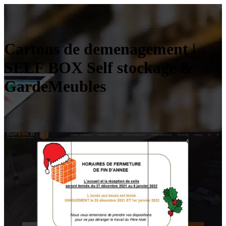
Cartons de demenage­ment |
SELF BOX Self stockage &
GardeMeubles